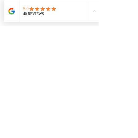
taxum AG
Bahnhofstrasse 61, 8001 Zürich
+41 (0)44 244 27 15
info@taxum.ch
JETZT KONTAKT AUFNEHMEN
Legal Notice
Privacy Policy
© 2026 taxum AG