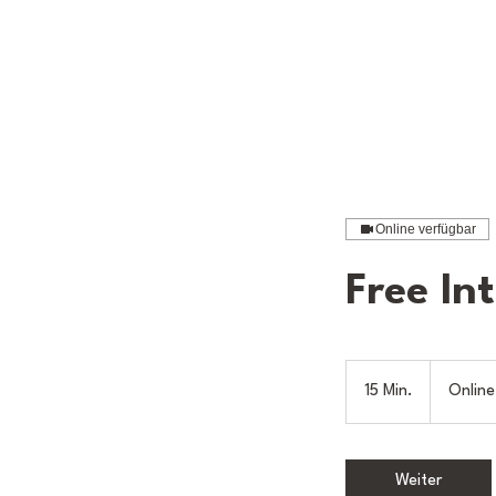
Online verfügbar
Free Int
15 Min.
1
Online
5
M
i
Weiter