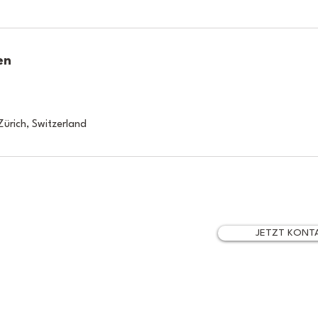
en
ürich, Switzerland
+41 (0)44 244 27 15
JETZT KONT
ich
info@taxum.ch
Legal Notice
Privacy Policy
© 2026 taxum AG