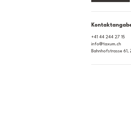
n
.
Kontaktangab
+41 44 244 27 15
info@taxum.ch
Bahnhofstrasse 61, Z
taxum AG
Bahnhofstrasse 61, 8001 Zür