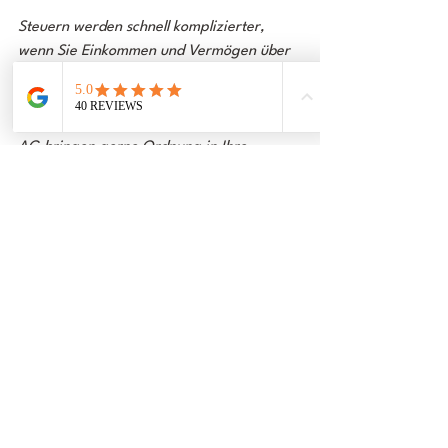
Steuern werden schnell komplizierter, 
wenn Sie Einkommen und Vermögen über 
Grenzen hinweg haben. Es ist fast so, als 
würde sich Ihr Ex-Partner in die neue 
Beziehung einmischen. Wir von der 
taxum 
AG
 bringen gerne Ordnung in Ihre 
internationalen Steueraffären. Was Ihnen 
zu schaffen macht, ist unser 
Lieblingsthema!
6. Die Schweiz und ihr 
Steuersystem hinter sich 
lassen
Wenn wir schon von Ex-Partnern 
sprechen: Vielleicht wollen Sie irgendwann 
auch die Schweiz wieder verlassen. Doch 
wie in jeder liebevollen Beziehung, können 